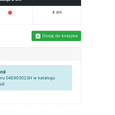
4 dni
Dodaj do koszyka
cji
ru 04E903023H w katalogu
udi