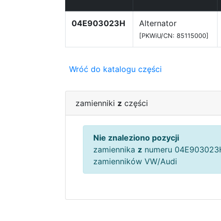
04E903023H
Alternator
[PKWiU/CN: 85115000]
Wróć do katalogu części
zamienniki
z
części
Nie znaleziono pozycji
zamiennika
z
numeru 04E903023H
zamienników VW/Audi