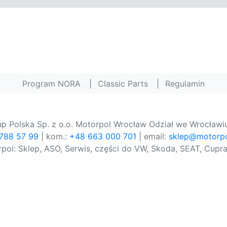
Program NORA
|
Classic Parts
|
Regulamin
p Polska Sp. z o.o. Motorpol Wrocław Odział we Wrocławiu
 788 57 99
| kom.:
+48 663 000 701
| email:
sklep@motorpo
pol: Sklep, ASO, Serwis, części do VW, Skoda, SEAT, Cupra