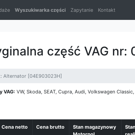
daże
Wyszukiwarka części
Zapytanie
Kontakt
yginalna część VAG nr
: Alternator [04E903023H]
y VAG:
VW, Skoda, SEAT, Cupra, Audi, Volkswagen Classi
Cena netto
Cena brutto
Stan magazynowy
Sta
Motorpol
real