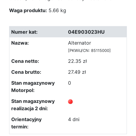
Waga produktu:
5.66 kg
04E903023HU
Alternator
[PKWiU/CN: 85115000]
22.35 zł
27.49 zł
0
4 dni