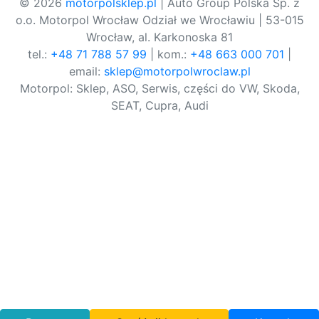
© 2026
motorpolsklep.pl
| Auto Group Polska Sp. z
o.o. Motorpol Wrocław Odział we Wrocławiu | 53-015
Wrocław, al. Karkonoska 81
tel.:
+48 71 788 57 99
| kom.:
+48 663 000 701
|
email:
sklep@motorpolwroclaw.pl
Motorpol: Sklep, ASO, Serwis, części do VW, Skoda,
SEAT, Cupra, Audi