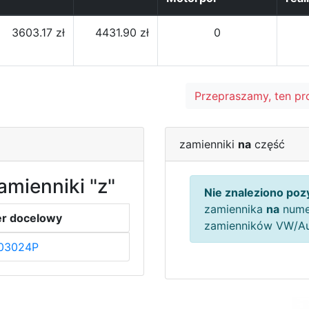
3603.17 zł
4431.90 zł
0
Przepraszamy, ten pr
zamienniki
na
część
amienniki "z"
Nie znaleziono pozy
zamiennika
na
nume
r docelowy
zamienników VW/A
03024P