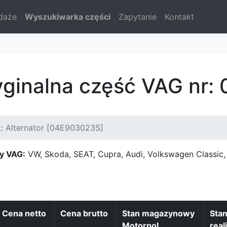
daże
Wyszukiwarka części
Zapytanie
Kontakt
yginalna część VAG nr
: Alternator [04E903023S]
y VAG:
VW, Skoda, SEAT, Cupra, Audi, Volkswagen Classi
Cena netto
Cena brutto
Stan magazynowy
Sta
Motorpol
real