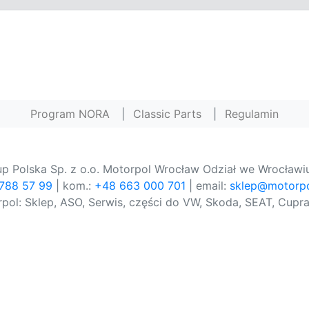
Program NORA
|
Classic Parts
|
Regulamin
p Polska Sp. z o.o. Motorpol Wrocław Odział we Wrocławiu
 788 57 99
| kom.:
+48 663 000 701
| email:
sklep@motorpo
pol: Sklep, ASO, Serwis, części do VW, Skoda, SEAT, Cupra