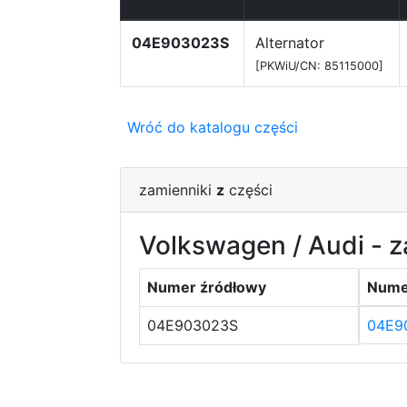
04E903023S
Alternator
[PKWiU/CN: 85115000]
Wróć do katalogu części
zamienniki
z
części
Volkswagen / Audi - z
Numer źródłowy
Nume
04E903023S
04E9