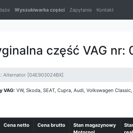
daże
Wyszukiwarka części
Zapytanie
Kontakt
yginalna część VAG nr
: Alternator [04E903024BX]
y VAG:
VW, Skoda, SEAT, Cupra, Audi, Volkswagen Classi
Cena netto
Cena brutto
Stan magazynowy
Sta
Motorpol
real