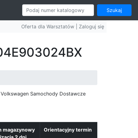
Szukaj
Oferta dla Warsztatów |
Zaloguj się
: 04E903024BX
c, Volkswagen Samochody Dostawcze
n magazynowy
Orientacyjny termin
izacja 2 dni