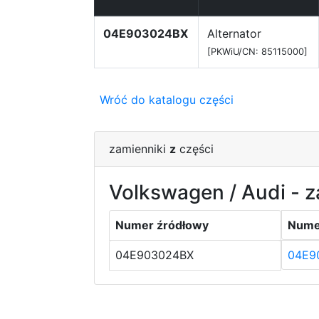
04E903024BX
Alternator
[PKWiU/CN: 85115000]
Wróć do katalogu części
zamienniki
z
części
Volkswagen / Audi - z
Numer źródłowy
Nume
04E903024BX
04E9