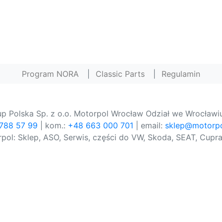
Program NORA
|
Classic Parts
|
Regulamin
p Polska Sp. z o.o. Motorpol Wrocław Odział we Wrocławiu
 788 57 99
| kom.:
+48 663 000 701
| email:
sklep@motorpo
pol: Sklep, ASO, Serwis, części do VW, Skoda, SEAT, Cupra