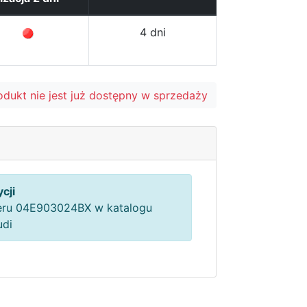
4 dni
odukt nie jest już dostępny w sprzedaży
cji
ru 04E903024BX w katalogu
udi