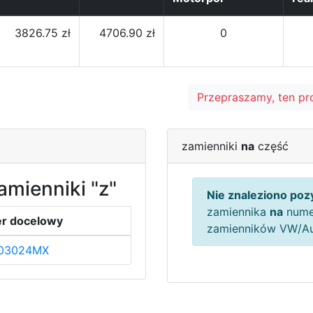
3826.75 zł
4706.90 zł
0
Przepraszamy, ten pr
zamienniki
na
część
amienniki "z"
Nie znaleziono pozy
zamiennika
na
nume
r docelowy
zamienników VW/A
03024MX