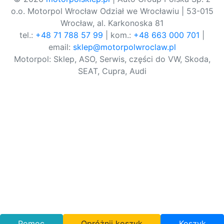
o.o. Motorpol Wrocław Odział we Wrocławiu | 53-015
Wrocław, al. Karkonoska 81
tel.:
+48 71 788 57 99
| kom.:
+48 663 000 701
|
email:
sklep@motorpolwroclaw.pl
Motorpol: Sklep, ASO, Serwis, części do VW, Skoda,
SEAT, Cupra, Audi
Pomoc
Opróżnij koszyk
Koszyk