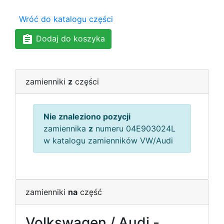
Wróć do katalogu części
Dodaj do koszyka
zamienniki
z
części
Nie znaleziono pozycji
zamiennika
z
numeru 04E903024L
w katalogu zamienników VW/Audi
zamienniki
na
część
Volkswagen / Audi -