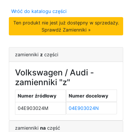
Wróć do katalogu części
Ten produkt nie jest już dostępny w sprzedaży.
Sprawdź Zamienniki »
zamienniki
z
części
Volkswagen / Audi -
zamienniki "z"
Numer źródłowy
Numer docelowy
04E903024M
04E903024N
zamienniki
na
część