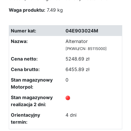
Waga produktu:
7.49 kg
04E903024M
Alternator
[PKWiU/CN: 85115000]
5248.69 zł
6455.89 zł
0
4 dni