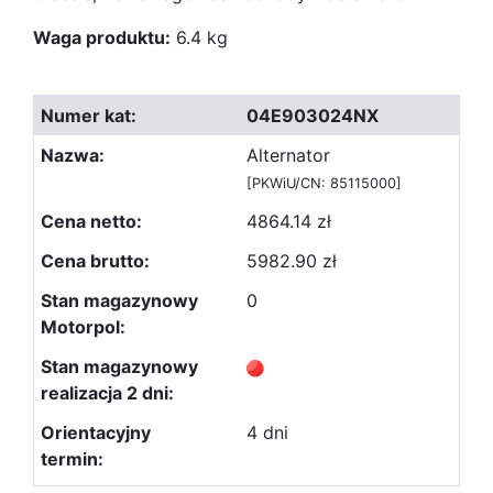
Waga produktu:
6.4 kg
04E903024NX
Alternator
[PKWiU/CN: 85115000]
4864.14 zł
5982.90 zł
0
4 dni