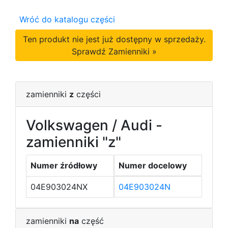
Wróć do katalogu części
Ten produkt nie jest już dostępny w sprzedaży.
Sprawdź Zamienniki »
zamienniki
z
części
Volkswagen / Audi -
zamienniki "z"
Numer źródłowy
Numer docelowy
04E903024NX
04E903024N
zamienniki
na
część