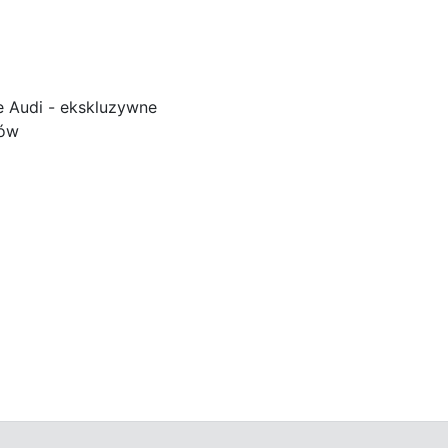
e Audi - ekskluzywne
ków