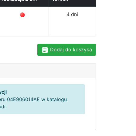
4 dni
Dodaj do koszyka
cji
ru 04E906014AE w katalogu
udi