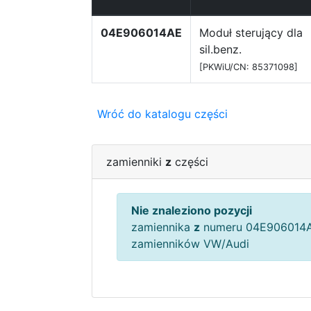
04E906014AE
Moduł sterujący dla
sil.benz.
[PKWiU/CN: 85371098]
Wróć do katalogu części
zamienniki
z
części
Nie znaleziono pozycji
zamiennika
z
numeru 04E906014A
zamienników VW/Audi