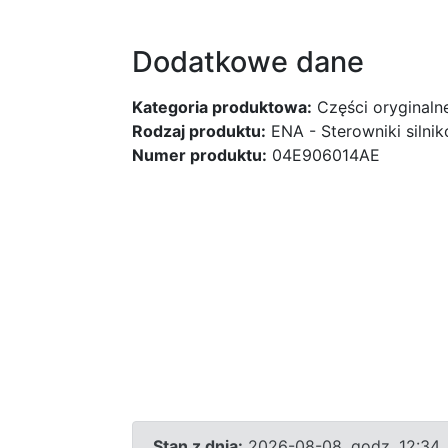
Dodatkowe dane
Kategoria produktowa:
Części oryginaln
Rodzaj produktu:
ENA - Sterowniki silni
Numer produktu:
04E906014AE
Stan z dnia:
2026-08-08, godz. 12:34