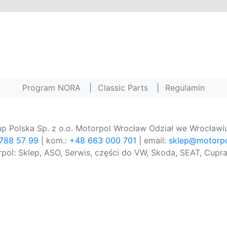
Program NORA
|
Classic Parts
|
Regulamin
p Polska Sp. z o.o. Motorpol Wrocław Odział we Wrocławiu
 788 57 99
| kom.:
+48 663 000 701
| email:
sklep@motorpo
pol: Sklep, ASO, Serwis, części do VW, Skoda, SEAT, Cupra