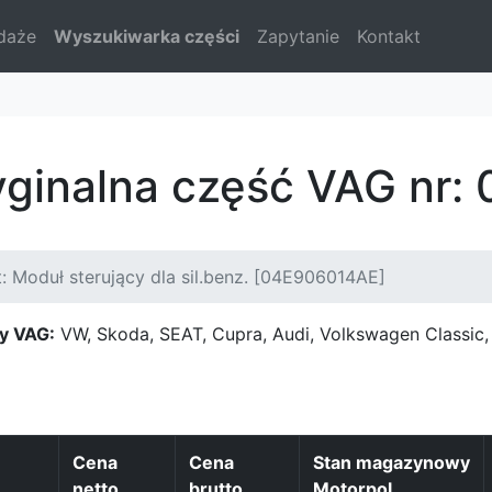
daże
Wyszukiwarka części
Zapytanie
Kontakt
yginalna część VAG nr
: Moduł sterujący dla sil.benz. [04E906014AE]
y VAG:
VW, Skoda, SEAT, Cupra, Audi, Volkswagen Classi
Cena
Cena
Stan magazynowy
netto
brutto
Motorpol