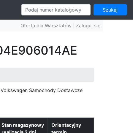
Szukaj
Oferta dla Warsztatów |
Zaloguj się
: 04E906014AE
c, Volkswagen Samochody Dostawcze
Stan magazynowy
Orientacyjny
realizacja 2 dni
termin