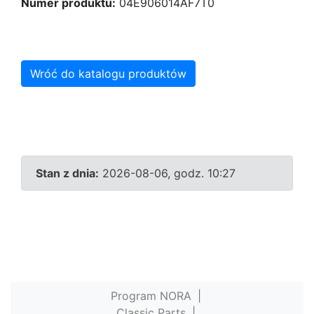
Numer produktu:
04E906014AF7T0
Wróć do katalogu produktów
Stan z dnia:
2026-08-06, godz. 10:27
Program NORA
|
Classic Parts
|