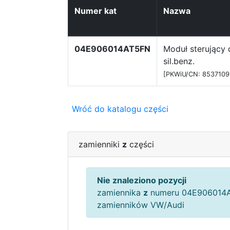
Numer kat
Nazwa
04E906014AT5FN
Moduł sterujący 
sil.benz.
[PKWiU/CN: 8537109
Wróć do katalogu części
zamienniki
z
części
Nie znaleziono pozycji
zamiennika
z
numeru 04E906014A
zamienników VW/Audi