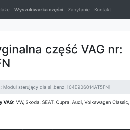
daże
Wyszukiwarka części
Zapytanie
Kontakt
yginalna część VAG nr:
FN
: Moduł sterujący dla sil.benz. [04E906014AT5FN]
y VAG:
VW, Skoda, SEAT, Cupra, Audi, Volkswagen Classi