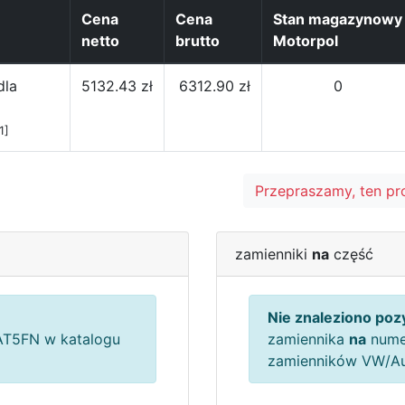
Cena
Cena
Stan magazynowy
netto
brutto
Motorpol
dla
5132.43 zł
6312.90 zł
0
1]
Przepraszamy, ten pr
zamienniki
na
część
Nie znaleziono pozy
T5FN w katalogu
zamiennika
na
nume
zamienników VW/A