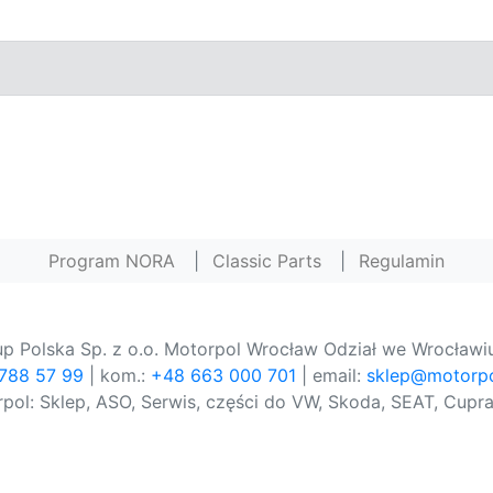
Program NORA
|
Classic Parts
|
Regulamin
p Polska Sp. z o.o. Motorpol Wrocław Odział we Wrocławiu
 788 57 99
| kom.:
+48 663 000 701
| email:
sklep@motorpo
pol: Sklep, ASO, Serwis, części do VW, Skoda, SEAT, Cupra