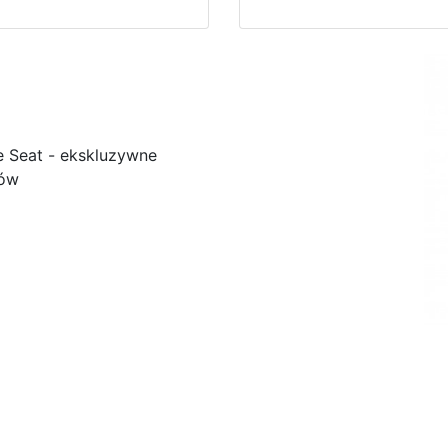
e Seat - ekskluzywne
ków