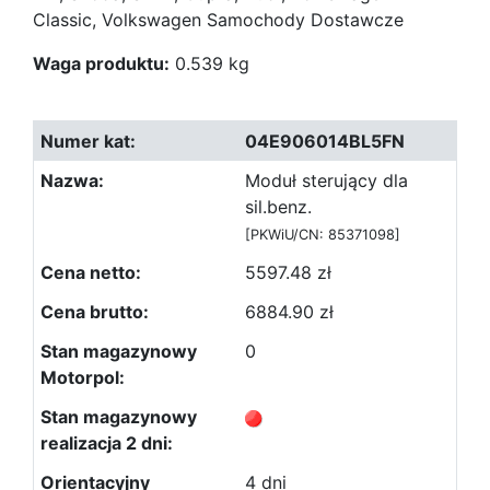
Classic, Volkswagen Samochody Dostawcze
Waga produktu:
0.539 kg
04E906014BL5FN
Moduł sterujący dla
sil.benz.
[PKWiU/CN: 85371098]
5597.48 zł
6884.90 zł
0
4 dni