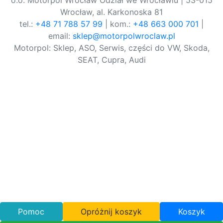
o.o. Motorpol Wrocław Odział we Wrocławiu | 53-015
Wrocław, al. Karkonoska 81
tel.:
+48 71 788 57 99
| kom.:
+48 663 000 701
|
email:
sklep@motorpolwroclaw.pl
Motorpol: Sklep, ASO, Serwis, części do VW, Skoda,
SEAT, Cupra, Audi
Pomoc
Opróżnij koszyk
Koszyk