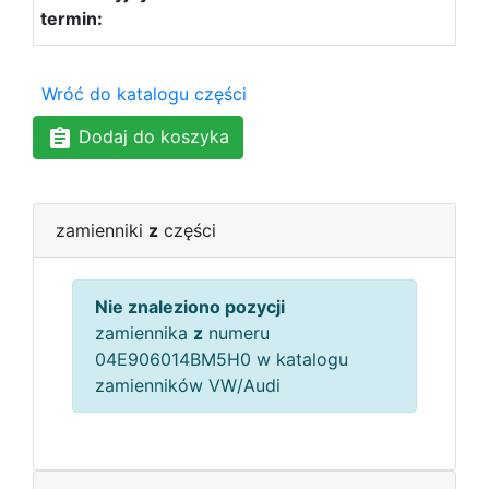
Wróć do katalogu części
Dodaj do koszyka
zamienniki
z
części
Nie znaleziono pozycji
zamiennika
z
numeru
04E906014BM5H0 w katalogu
zamienników VW/Audi