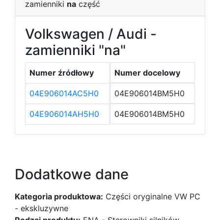
zamienniki
na
część
Volkswagen / Audi -
zamienniki "na"
Numer źródłowy
Numer docelowy
04E906014AC5H0
04E906014BM5H0
04E906014AH5H0
04E906014BM5H0
Dodatkowe dane
Kategoria produktowa:
Części oryginalne VW PC
- ekskluzywne
Rodzaj produktu:
ENA - Sterowniki silników