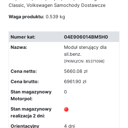
Classic, Volkswagen Samochody Dostawcze
Waga produktu:
0.539 kg
04E906014BM5H0
Moduł sterujący dla
sil.benz.
[PKWiU/CN: 85371098]
5660.08 zł
6961.90 zł
0
4 dni