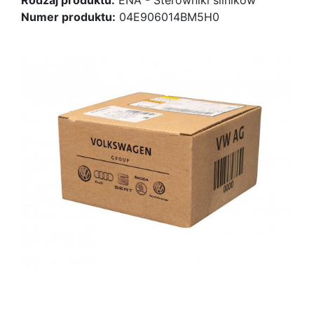
Numer produktu:
04E906014BM5H0