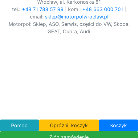
Wrocław, al. Karkonoska 81
tel.:
+48 71 788 57 99
| kom.:
+48 663 000 701
|
email:
sklep@motorpolwroclaw.pl
Motorpol: Sklep, ASO, Serwis, części do VW, Skoda,
SEAT, Cupra, Audi
Pomoc
Opróżnij koszyk
Koszyk
Złóż zamówienie