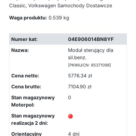
Classic, Volkswagen Samochody Dostawcze
Waga produktu:
0.539 kg
04E906014BN8YF
Moduł sterujący dla
sil.benz.
[PKWiU/CN: 85371098]
5776.34 zł
7104.90 zł
0
4 dni