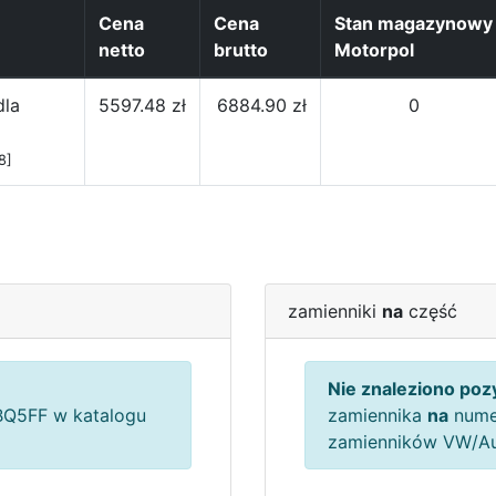
Cena
Cena
Stan magazynowy
netto
brutto
Motorpol
dla
5597.48 zł
6884.90 zł
0
8]
zamienniki
na
część
Nie znaleziono pozy
Q5FF w katalogu
zamiennika
na
nume
zamienników VW/A