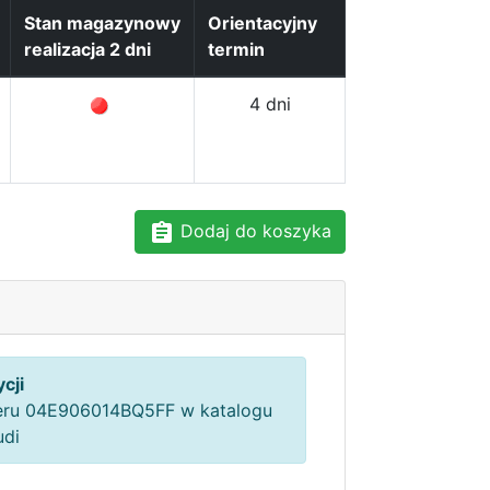
Stan magazynowy
Orientacyjny
realizacja 2 dni
termin
4 dni
Dodaj do koszyka
cji
ru 04E906014BQ5FF w katalogu
udi