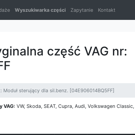
daże
Wyszukiwarka części
Zapytanie
Kontakt
yginalna część VAG nr:
FF
: Moduł sterujący dla sil.benz. [04E906014BQ5FF]
y VAG:
VW, Skoda, SEAT, Cupra, Audi, Volkswagen Classi