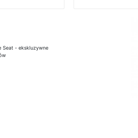
e Seat - ekskluzywne
ków