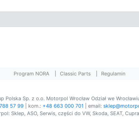
Program NORA
|
Classic Parts
|
Regulamin
p Polska Sp. z o.o. Motorpol Wrocław Odział we Wrocławiu
 788 57 99
| kom.:
+48 663 000 701
| email:
sklep@motorpo
pol: Sklep, ASO, Serwis, części do VW, Skoda, SEAT, Cupra