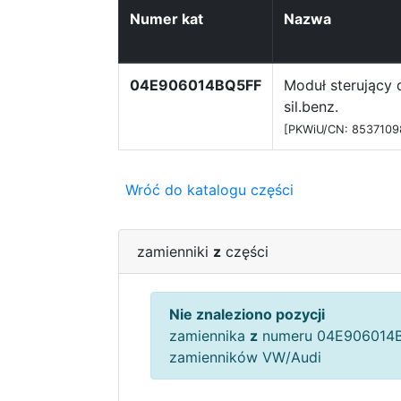
Numer kat
Nazwa
04E906014BQ5FF
Moduł sterujący 
sil.benz.
[PKWiU/CN: 8537109
Wróć do katalogu części
zamienniki
z
części
Nie znaleziono pozycji
zamiennika
z
numeru 04E906014B
zamienników VW/Audi