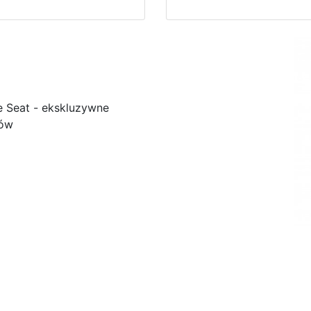
e Seat - ekskluzywne
ków