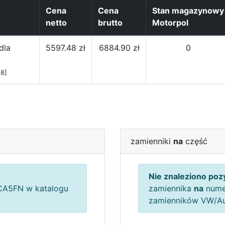
Cena
Cena
Stan magazynowy
netto
brutto
Motorpol
dla
5597.48 zł
6884.90 zł
0
8]
zamienniki
na
część
Nie znaleziono pozy
A5FN w katalogu
zamiennika
na
nume
zamienników VW/A