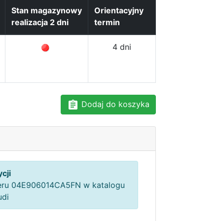
Stan magazynowy
Orientacyjny
realizacja 2 dni
termin
4 dni
Dodaj do koszyka
cji
ru 04E906014CA5FN w katalogu
udi