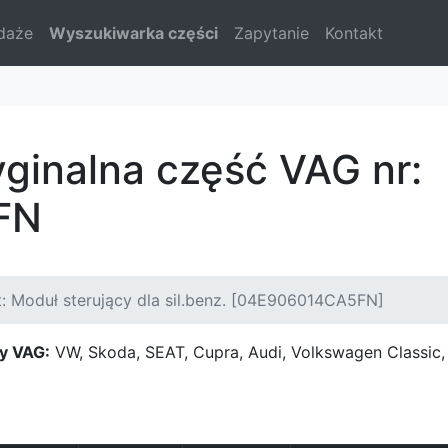
daże
Wyszukiwarka części
Zapytanie
Kontakt
yginalna część VAG nr:
FN
: Moduł sterujący dla sil.benz. [04E906014CA5FN]
y VAG:
VW, Skoda, SEAT, Cupra, Audi, Volkswagen Classi