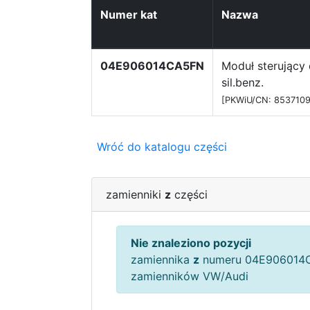
Numer kat
Nazwa
04E906014CA5FN
Moduł sterujący 
sil.benz.
[PKWiU/CN: 8537109
Wróć do katalogu części
zamienniki
z
części
Nie znaleziono pozycji
zamiennika
z
numeru 04E906014C
zamienników VW/Audi