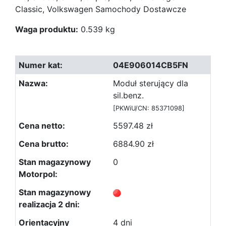
Classic, Volkswagen Samochody Dostawcze
Waga produktu:
0.539 kg
04E906014CB5FN
Moduł sterujący dla
sil.benz.
[PKWiU/CN: 85371098]
5597.48 zł
6884.90 zł
0
4 dni