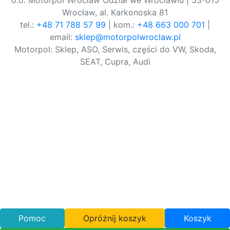
o.o. Motorpol Wrocław Odział we Wrocławiu | 53-015
Wrocław, al. Karkonoska 81
tel.:
+48 71 788 57 99
| kom.:
+48 663 000 701
|
email:
sklep@motorpolwroclaw.pl
Motorpol: Sklep, ASO, Serwis, części do VW, Skoda,
SEAT, Cupra, Audi
Pomoc
Opróżnij koszyk
Koszyk