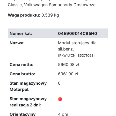
Classic, Volkswagen Samochody Dostawcze
Waga produktu:
0.539 kg
04E906014CB5H0
Moduł sterujący dla
sil.benz.
[PKWiU/CN: 85371098]
5660.08 zł
6961.90 zł
0
4 dni