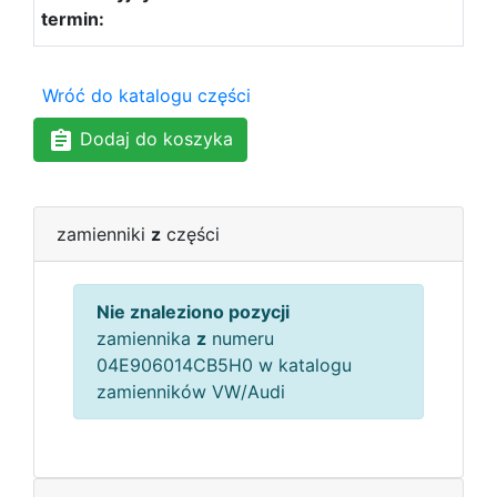
Wróć do katalogu części
Dodaj do koszyka
zamienniki
z
części
Nie znaleziono pozycji
zamiennika
z
numeru
04E906014CB5H0 w katalogu
zamienników VW/Audi