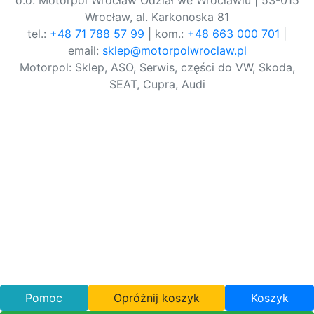
o.o. Motorpol Wrocław Odział we Wrocławiu | 53-015
Wrocław, al. Karkonoska 81
tel.:
+48 71 788 57 99
| kom.:
+48 663 000 701
|
email:
sklep@motorpolwroclaw.pl
Motorpol: Sklep, ASO, Serwis, części do VW, Skoda,
SEAT, Cupra, Audi
Pomoc
Opróżnij koszyk
Koszyk