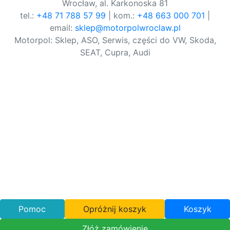
Wrocław, al. Karkonoska 81
tel.:
+48 71 788 57 99
| kom.:
+48 663 000 701
|
email:
sklep@motorpolwroclaw.pl
Motorpol: Sklep, ASO, Serwis, części do VW, Skoda,
SEAT, Cupra, Audi
Pomoc
Opróżnij koszyk
Koszyk
Złóż zamówienie