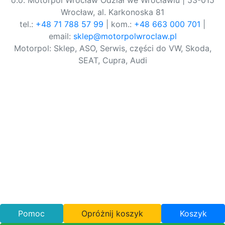
o.o. Motorpol Wrocław Odział we Wrocławiu | 53-015
Wrocław, al. Karkonoska 81
tel.:
+48 71 788 57 99
| kom.:
+48 663 000 701
|
email:
sklep@motorpolwroclaw.pl
Motorpol: Sklep, ASO, Serwis, części do VW, Skoda,
SEAT, Cupra, Audi
Pomoc
Opróżnij koszyk
Koszyk