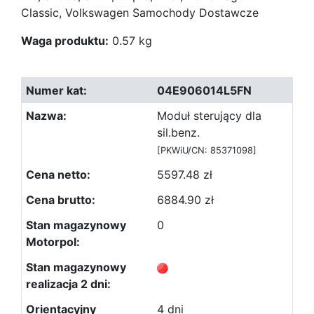
Classic, Volkswagen Samochody Dostawcze
Waga produktu:
0.57 kg
04E906014L5FN
Moduł sterujący dla
sil.benz.
[PKWiU/CN: 85371098]
5597.48 zł
6884.90 zł
0
4 dni