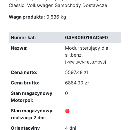
Classic, Volkswagen Samochody Dostawcze
Waga produktu:
0.636 kg
04E906016AC5F0
Moduł sterujący dla
sil.benz.
[PKWiU/CN: 85371098]
5597.48 zł
6884.90 zł
0
4 dni