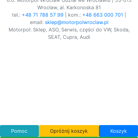
o.o. Motorpol Wrocław Odział we Wrocławiu | 53-015
Wrocław, al. Karkonoska 81
tel.:
+48 71 788 57 99
| kom.:
+48 663 000 701
|
email:
sklep@motorpolwroclaw.pl
Motorpol: Sklep, ASO, Serwis, części do VW, Skoda,
SEAT, Cupra, Audi
Pomoc
Opróżnij koszyk
Koszyk