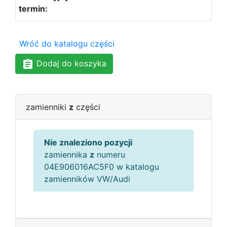
Wróć do katalogu części
Dodaj do koszyka
zamienniki
z
części
Nie znaleziono pozycji
zamiennika
z
numeru
04E906016AC5F0 w katalogu
zamienników VW/Audi