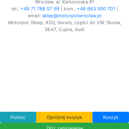
Wrocław, al. Karkonoska 81
tel.:
+48 71 788 57 99
| kom.:
+48 663 000 701
|
email:
sklep@motorpolwroclaw.pl
Motorpol: Sklep, ASO, Serwis, części do VW, Skoda,
SEAT, Cupra, Audi
Pomoc
Opróżnij koszyk
Koszyk
Złóż zamówienie