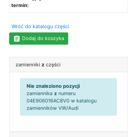
Wróć do katalogu części
Dodaj do koszyka
zamienniki
z
części
Nie znaleziono pozycji
zamiennika
z
numeru
04E906016AC8V0 w katalogu
zamienników VW/Audi