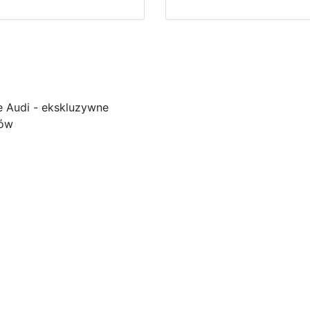
e Audi - ekskluzywne
ków