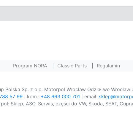
Program NORA
|
Classic Parts
|
Regulamin
p Polska Sp. z o.o. Motorpol Wrocław Odział we Wrocławiu
 788 57 99
| kom.:
+48 663 000 701
| email:
sklep@motorpo
pol: Sklep, ASO, Serwis, części do VW, Skoda, SEAT, Cupra