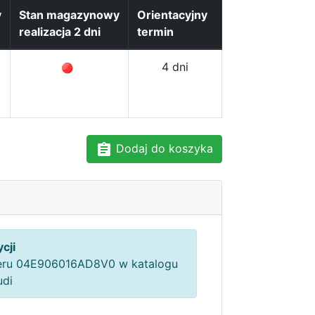
y
Stan magazynowy
Orientacyjny
realizacja 2 dni
termin
4 dni
Dodaj do koszyka
cji
ru 04E906016AD8V0 w katalogu
udi