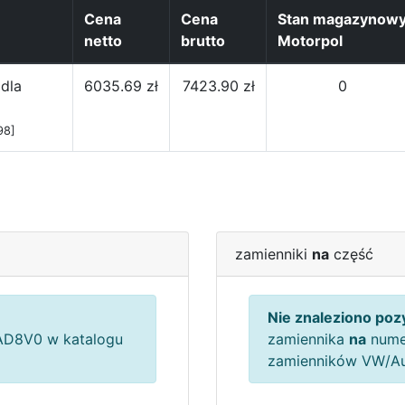
Cena
Cena
Stan magazynow
netto
brutto
Motorpol
 dla
6035.69 zł
7423.90 zł
0
98]
zamienniki
na
część
Nie znaleziono pozy
D8V0 w katalogu
zamiennika
na
nume
zamienników VW/A