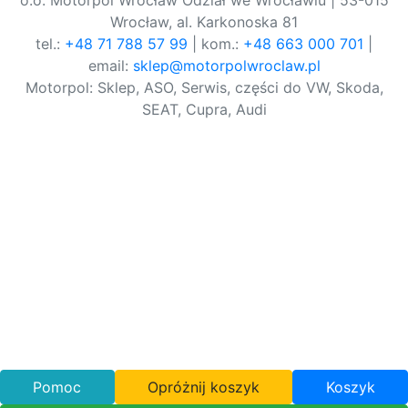
o.o. Motorpol Wrocław Odział we Wrocławiu | 53-015
Wrocław, al. Karkonoska 81
tel.:
+48 71 788 57 99
| kom.:
+48 663 000 701
|
email:
sklep@motorpolwroclaw.pl
Motorpol: Sklep, ASO, Serwis, części do VW, Skoda,
SEAT, Cupra, Audi
Pomoc
Opróżnij koszyk
Koszyk