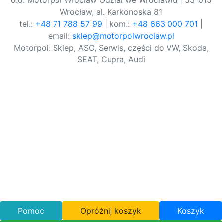
o.o. Motorpol Wrocław Odział we Wrocławiu | 53-015
Wrocław, al. Karkonoska 81
tel.:
+48 71 788 57 99
| kom.:
+48 663 000 701
|
email:
sklep@motorpolwroclaw.pl
Motorpol: Sklep, ASO, Serwis, części do VW, Skoda,
SEAT, Cupra, Audi
Pomoc
Opróżnij koszyk
Koszyk