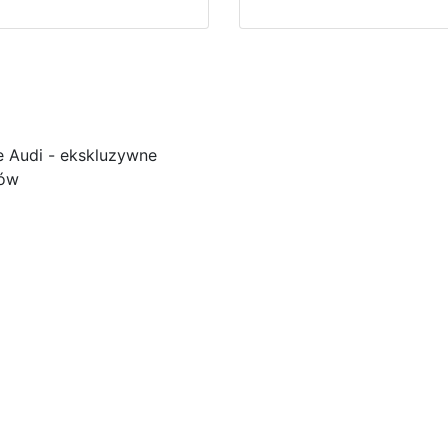
e Audi - ekskluzywne
ków