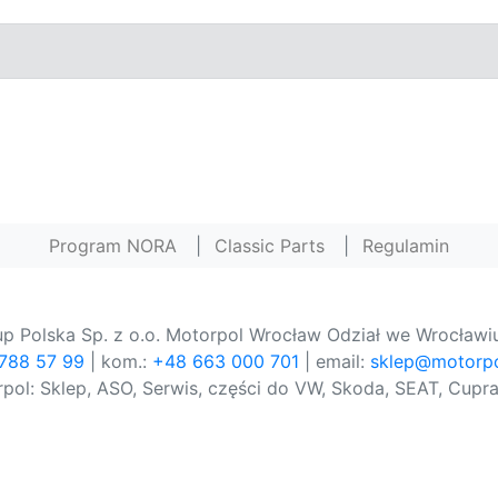
Program NORA
|
Classic Parts
|
Regulamin
p Polska Sp. z o.o. Motorpol Wrocław Odział we Wrocławiu
 788 57 99
| kom.:
+48 663 000 701
| email:
sklep@motorpo
pol: Sklep, ASO, Serwis, części do VW, Skoda, SEAT, Cupra