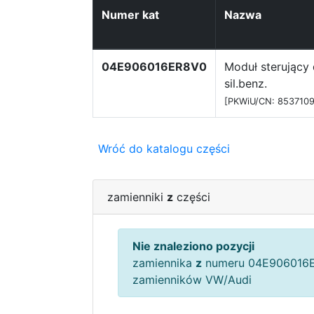
Numer kat
Nazwa
04E906016ER8V0
Moduł sterujący 
sil.benz.
[PKWiU/CN: 8537109
Wróć do katalogu części
zamienniki
z
części
Nie znaleziono pozycji
zamiennika
z
numeru 04E906016E
zamienników VW/Audi