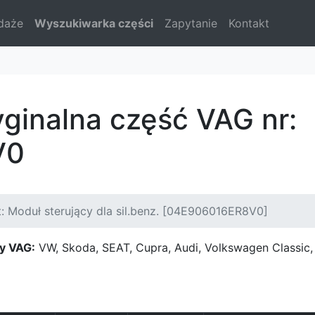
daże
Wyszukiwarka części
Zapytanie
Kontakt
yginalna część VAG nr:
V0
: Moduł sterujący dla sil.benz. [04E906016ER8V0]
y VAG:
VW, Skoda, SEAT, Cupra, Audi, Volkswagen Classi