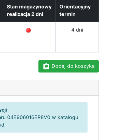
Stan magazynowy
Orientacyjny
realizacja 2 dni
termin
4 dni
Dodaj do koszyka
cji
ru 04E906016ER8V0 w katalogu
udi