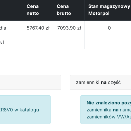
Cena
Cena
Stan magazynowy
netto
brutto
Motorpol
dla
5767.40 zł
7093.90 zł
0
8]
zamienniki
na
część
Nie znaleziono pozy
R8V0 w katalogu
zamiennika
na
nume
zamienników VW/A