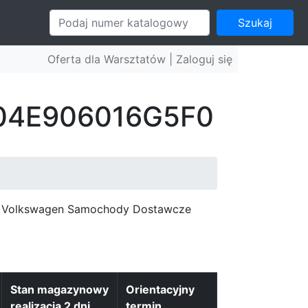
Szukaj
Oferta dla Warsztatów |
Zaloguj się
: 04E906016G5F0
c, Volkswagen Samochody Dostawcze
Stan magazynowy
Orientacyjny
realizacja 2 dni
termin