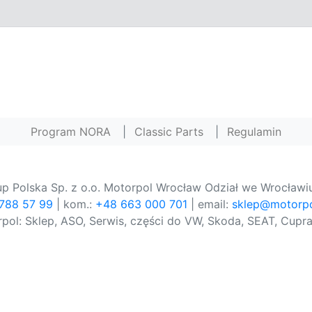
Program NORA
|
Classic Parts
|
Regulamin
p Polska Sp. z o.o. Motorpol Wrocław Odział we Wrocławiu
 788 57 99
| kom.:
+48 663 000 701
| email:
sklep@motorpo
pol: Sklep, ASO, Serwis, części do VW, Skoda, SEAT, Cupra