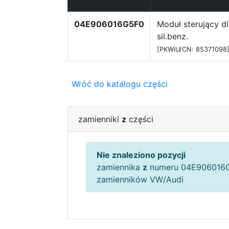
04E906016G5F0
Moduł sterujący d
sil.benz.
[PKWiU/CN: 85371098
Wróć do katalogu części
zamienniki
z
części
Nie znaleziono pozycji
zamiennika
z
numeru 04E906016G
zamienników VW/Audi