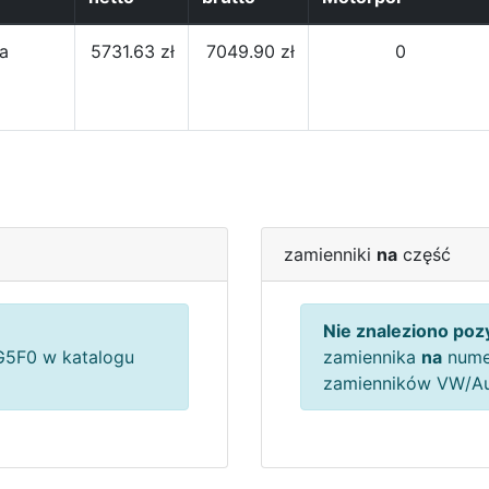
la
5731.63 zł
7049.90 zł
0
]
zamienniki
na
część
Nie znaleziono pozy
5F0 w katalogu
zamiennika
na
nume
zamienników VW/A