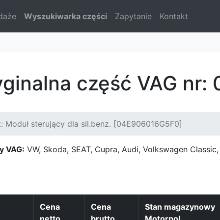
daże
Wyszukiwarka części
Zapytanie
Kontakt
ryginalna część VAG nr
: Moduł sterujący dla sil.benz. [04E906016G5F0]
y VAG:
VW, Skoda, SEAT, Cupra, Audi, Volkswagen Classi
Cena
Cena
Stan magazynowy
netto
brutto
Motorpol