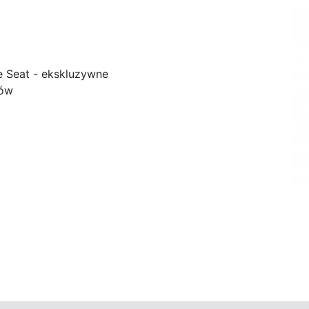
e Seat - ekskluzywne
ków