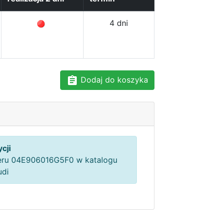
4 dni
Dodaj do koszyka
cji
ru 04E906016G5F0 w katalogu
udi