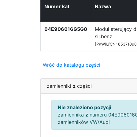
Numer kat
Nazwa
04E906016G5G0
Moduł sterujący d
sil.benz.
[PKWiU/CN: 85371098
Wróć do katalogu części
zamienniki
z
części
Nie znaleziono pozycji
zamiennika
z
numeru 04E906016G
zamienników VW/Audi