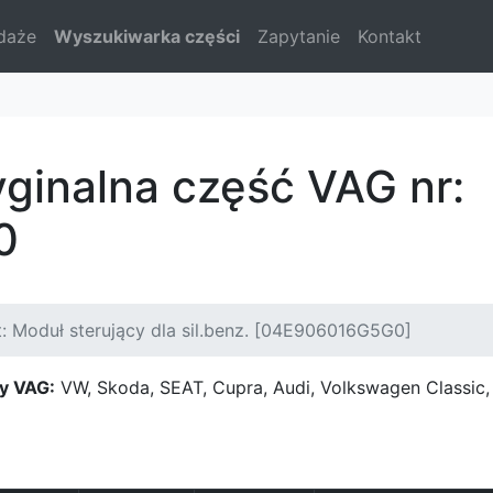
daże
Wyszukiwarka części
Zapytanie
Kontakt
yginalna część VAG nr:
0
: Moduł sterujący dla sil.benz. [04E906016G5G0]
y VAG:
VW, Skoda, SEAT, Cupra, Audi, Volkswagen Classi