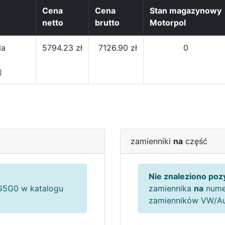
Cena
Cena
Stan magazynowy
netto
brutto
Motorpol
la
5794.23 zł
7126.90 zł
0
]
zamienniki
na
część
Nie znaleziono pozy
5G0 w katalogu
zamiennika
na
nume
zamienników VW/A