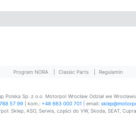
Program NORA
|
Classic Parts
|
Regulamin
p Polska Sp. z o.o. Motorpol Wrocław Odział we Wrocławiu
 788 57 99
| kom.:
+48 663 000 701
| email:
sklep@motorpo
pol: Sklep, ASO, Serwis, części do VW, Skoda, SEAT, Cupra