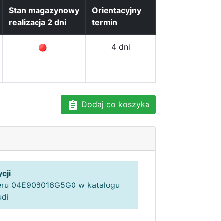
Stan magazynowy
Orientacyjny
realizacja 2 dni
termin
4 dni
Dodaj do koszyka
cji
ru 04E906016G5G0 w katalogu
udi