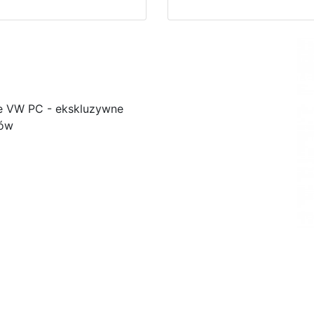
e VW PC - ekskluzywne
ków