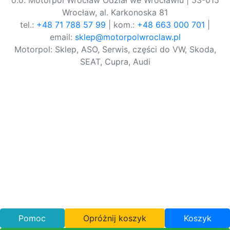
o.o. Motorpol Wrocław Odział we Wrocławiu | 53-015
Wrocław, al. Karkonoska 81
tel.:
+48 71 788 57 99
| kom.:
+48 663 000 701
|
email:
sklep@motorpolwroclaw.pl
Motorpol: Sklep, ASO, Serwis, części do VW, Skoda,
SEAT, Cupra, Audi
Pomoc
Opróżnij koszyk
Koszyk