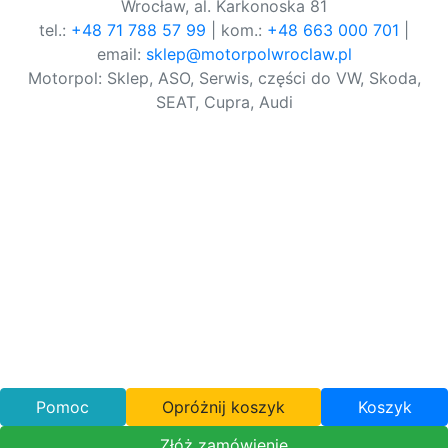
Wrocław, al. Karkonoska 81
tel.:
+48 71 788 57 99
| kom.:
+48 663 000 701
|
email:
sklep@motorpolwroclaw.pl
Motorpol: Sklep, ASO, Serwis, części do VW, Skoda,
SEAT, Cupra, Audi
Pomoc
Opróżnij koszyk
Koszyk
Złóż zamówienie