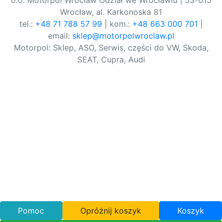
o.o. Motorpol Wrocław Odział we Wrocławiu | 53-015
Wrocław, al. Karkonoska 81
tel.:
+48 71 788 57 99
| kom.:
+48 663 000 701
|
email:
sklep@motorpolwroclaw.pl
Motorpol: Sklep, ASO, Serwis, części do VW, Skoda,
SEAT, Cupra, Audi
Pomoc
Opróżnij koszyk
Koszyk