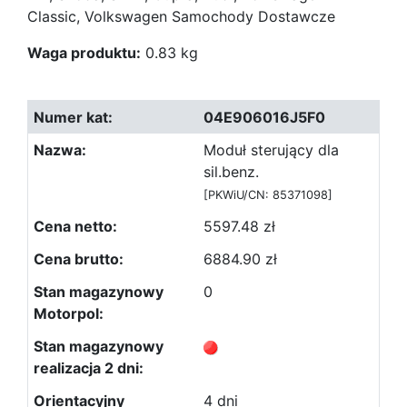
Classic, Volkswagen Samochody Dostawcze
Waga produktu:
0.83 kg
04E906016J5F0
Moduł sterujący dla
sil.benz.
[PKWiU/CN: 85371098]
5597.48 zł
6884.90 zł
0
4 dni