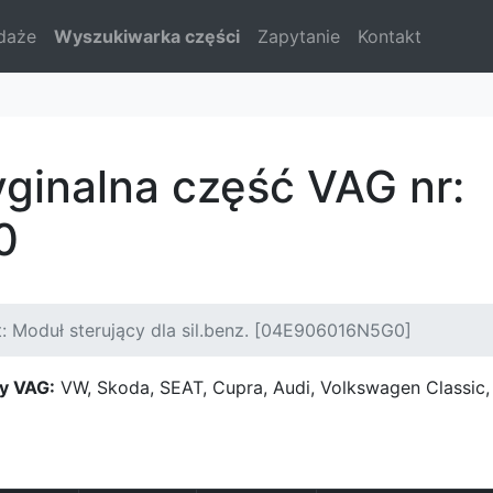
daże
Wyszukiwarka części
Zapytanie
Kontakt
yginalna część VAG nr:
0
: Moduł sterujący dla sil.benz. [04E906016N5G0]
y VAG:
VW, Skoda, SEAT, Cupra, Audi, Volkswagen Classi