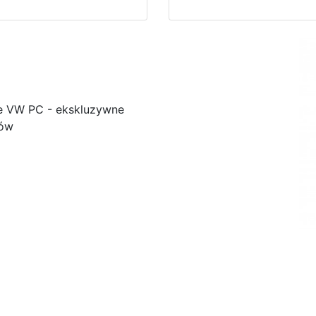
e VW PC - ekskluzywne
ków