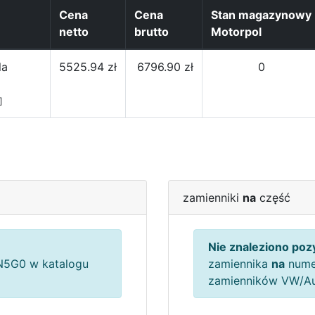
Cena
Cena
Stan magazynowy
netto
brutto
Motorpol
la
5525.94 zł
6796.90 zł
0
]
zamienniki
na
część
Nie znaleziono pozy
5G0 w katalogu
zamiennika
na
nume
zamienników VW/A