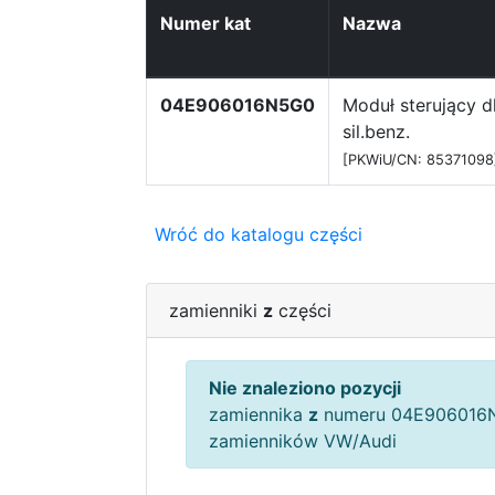
Numer kat
Nazwa
04E906016N5G0
Moduł sterujący d
sil.benz.
[PKWiU/CN: 85371098
Wróć do katalogu części
zamienniki
z
części
Nie znaleziono pozycji
zamiennika
z
numeru 04E906016N
zamienników VW/Audi