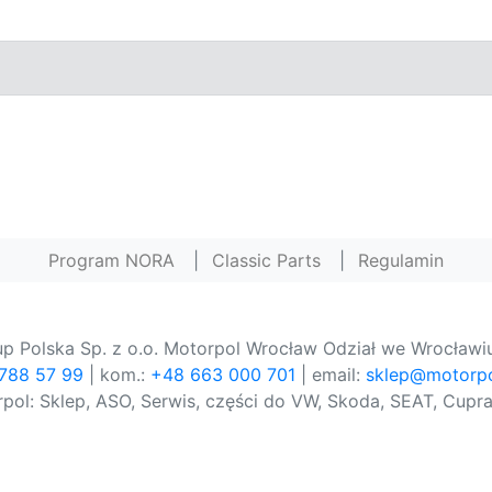
Program NORA
|
Classic Parts
|
Regulamin
p Polska Sp. z o.o. Motorpol Wrocław Odział we Wrocławiu
 788 57 99
| kom.:
+48 663 000 701
| email:
sklep@motorpo
pol: Sklep, ASO, Serwis, części do VW, Skoda, SEAT, Cupra