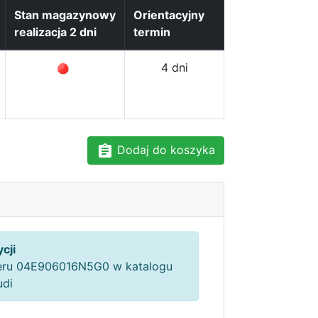
Stan magazynowy
Orientacyjny
realizacja 2 dni
termin
4 dni
Dodaj do koszyka
cji
ru 04E906016N5G0 w katalogu
udi