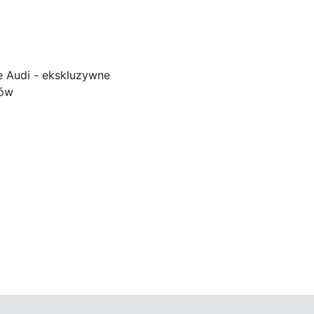
e Audi - ekskluzywne
ków