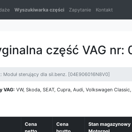
daże
Wyszukiwarka części
Zapytanie
Kontakt
ryginalna część VAG nr
: Moduł sterujący dla sil.benz. [04E906016N8V0]
y VAG:
VW, Skoda, SEAT, Cupra, Audi, Volkswagen Classi
Cena
Cena
Stan magazynowy
netto
brutto
Motorpol