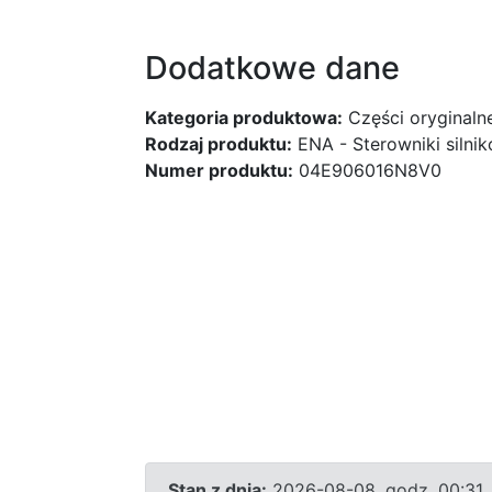
Dodatkowe dane
Kategoria produktowa:
Części oryginaln
Rodzaj produktu:
ENA - Sterowniki silni
Numer produktu:
04E906016N8V0
Stan z dnia:
2026-08-08, godz. 00:31