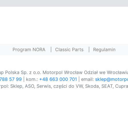
Program NORA
|
Classic Parts
|
Regulamin
p Polska Sp. z o.o. Motorpol Wrocław Odział we Wrocławiu
 788 57 99
| kom.:
+48 663 000 701
| email:
sklep@motorpo
pol: Sklep, ASO, Serwis, części do VW, Skoda, SEAT, Cupra