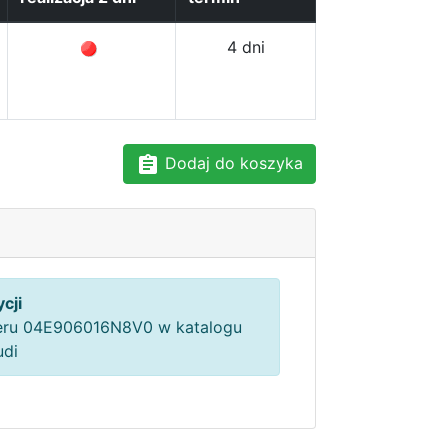
4 dni
Dodaj do koszyka
cji
ru 04E906016N8V0 w katalogu
udi