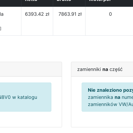
la
6393.42 zł
7863.91 zł
0
]
zamienniki
na
część
Nie znaleziono pozy
8V0 w katalogu
zamiennika
na
nume
zamienników VW/A