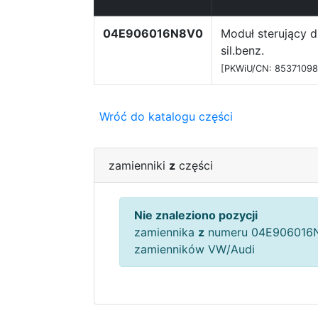
04E906016N8V0
Moduł sterujący d
sil.benz.
[PKWiU/CN: 85371098
Wróć do katalogu części
zamienniki
z
części
Nie znaleziono pozycji
zamiennika
z
numeru 04E906016N
zamienników VW/Audi