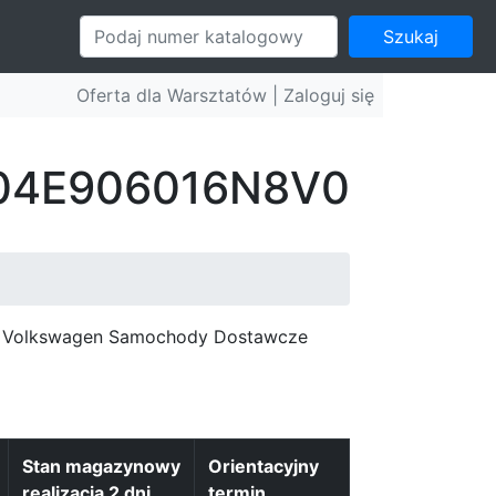
Szukaj
Oferta dla Warsztatów |
Zaloguj się
: 04E906016N8V0
c, Volkswagen Samochody Dostawcze
Stan magazynowy
Orientacyjny
realizacja 2 dni
termin