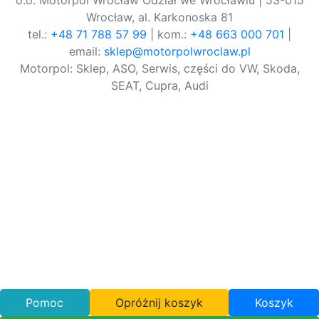
o.o. Motorpol Wrocław Odział we Wrocławiu | 53-015
Wrocław, al. Karkonoska 81
tel.:
+48 71 788 57 99
| kom.:
+48 663 000 701
|
email:
sklep@motorpolwroclaw.pl
Motorpol: Sklep, ASO, Serwis, części do VW, Skoda,
SEAT, Cupra, Audi
Pomoc
Opróżnij koszyk
Koszyk