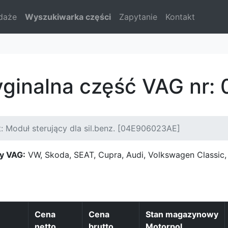
daże
Wyszukiwarka części
Zapytanie
Kontakt
yginalna część VAG nr
: Moduł sterujący dla sil.benz. [04E906023AE]
y VAG:
VW, Skoda, SEAT, Cupra, Audi, Volkswagen Classi
Cena
Cena
Stan magazynowy
netto
brutto
Motorpol