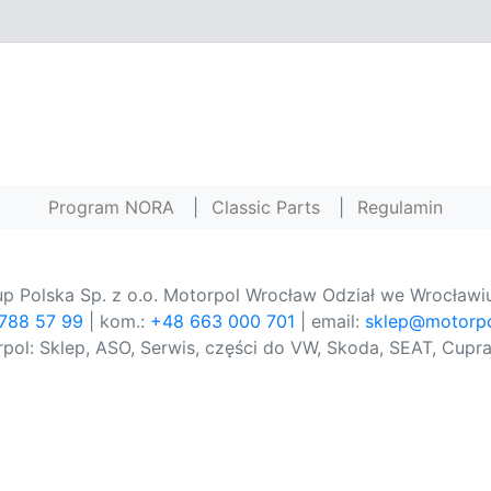
Program NORA
|
Classic Parts
|
Regulamin
p Polska Sp. z o.o. Motorpol Wrocław Odział we Wrocławiu
 788 57 99
| kom.:
+48 663 000 701
| email:
sklep@motorpo
pol: Sklep, ASO, Serwis, części do VW, Skoda, SEAT, Cupra