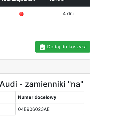
4 dni
Dodaj do koszyka
Audi - zamienniki "na"
Numer docelowy
04E906023AE