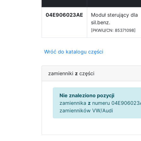
04E906023AE
Moduł sterujący dla
sil.benz.
[PKWiU/CN: 85371098]
Wróć do katalogu części
zamienniki
z
części
Nie znaleziono pozycji
zamiennika
z
numeru 04E906023A
zamienników VW/Audi