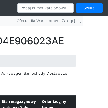
Szukaj
Oferta dla Warsztatów |
Zaloguj się
: 04E906023AE
c, Volkswagen Samochody Dostawcze
Stan magazynowy
Orientacyjny
realizacja 2 dni
termin