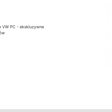
e VW PC - ekskluzywne
ków