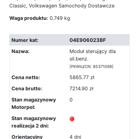
Classic, Volkswagen Samochody Dostawcze
Waga produktu:
0.749 kg
04E906023BF
Moduł sterujący dla
sil.benz.
[PKWiU/CN: 85371098]
5865.77 zł
7214.90 zł
0
4 dni