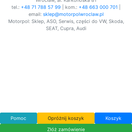
Wrocław, al. Karkonoska 81
tel.:
+48 71 788 57 99
| kom.:
+48 663 000 701
|
email:
sklep@motorpolwroclaw.pl
Motorpol: Sklep, ASO, Serwis, części do VW, Skoda,
SEAT, Cupra, Audi
Pomoc
Opróżnij koszyk
Koszyk
Złóż zamówienie