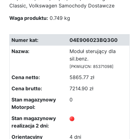
Classic, Volkswagen Samochody Dostawcze
Waga produktu:
0.749 kg
04E906023BQ3G0
Moduł sterujący dla
sil.benz.
[PKWiU/CN: 85371098]
5865.77 zł
7214.90 zł
0
4 dni