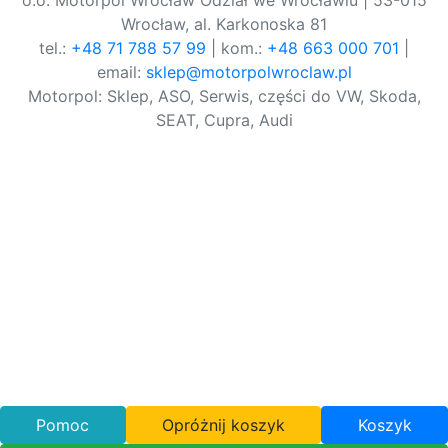
o.o. Motorpol Wrocław Odział we Wrocławiu | 53-015
Wrocław, al. Karkonoska 81
tel.:
+48 71 788 57 99
| kom.:
+48 663 000 701
|
email:
sklep@motorpolwroclaw.pl
Motorpol: Sklep, ASO, Serwis, części do VW, Skoda,
SEAT, Cupra, Audi
Pomoc
Opróżnij koszyk
Koszyk