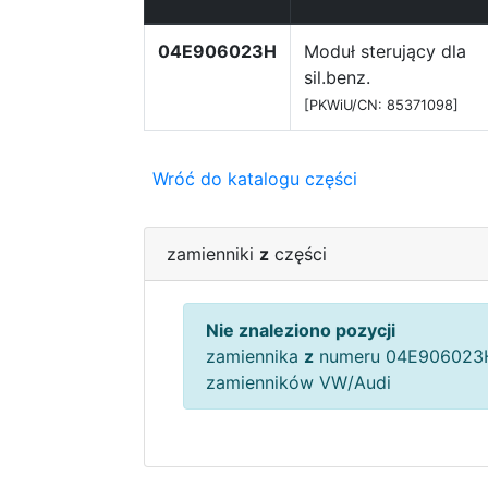
04E906023H
Moduł sterujący dla
sil.benz.
[PKWiU/CN: 85371098]
Wróć do katalogu części
zamienniki
z
części
Nie znaleziono pozycji
zamiennika
z
numeru 04E906023H
zamienników VW/Audi