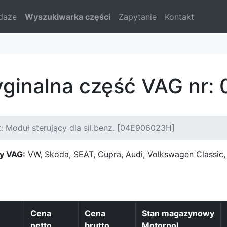
daże
Wyszukiwarka części
Zapytanie
Kontakt
yginalna część VAG nr
: Moduł sterujący dla sil.benz. [04E906023H]
y VAG:
VW, Skoda, SEAT, Cupra, Audi, Volkswagen Classi
Cena
Cena
Stan magazynowy
netto
brutto
Motorpol