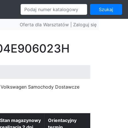
Szukaj
Oferta dla Warsztatów |
Zaloguj się
: 04E906023H
c, Volkswagen Samochody Dostawcze
Stan magazynowy
Orientacyjny
realizacja 2 dni
termin