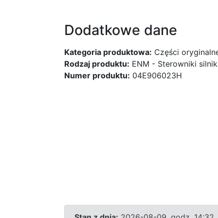
Dodatkowe dane
Kategoria produktowa:
Części oryginaln
Rodzaj produktu:
ENM - Sterowniki silni
Numer produktu:
04E906023H
Stan z dnia:
2026-08-09, godz. 14:32