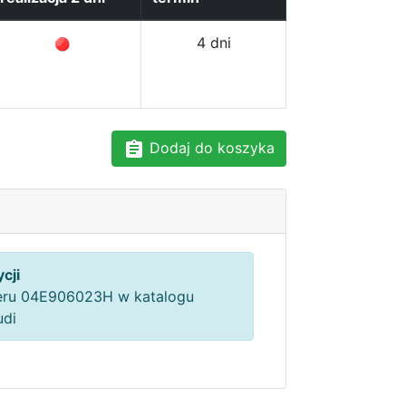
4 dni
Dodaj do koszyka
cji
ru 04E906023H w katalogu
udi