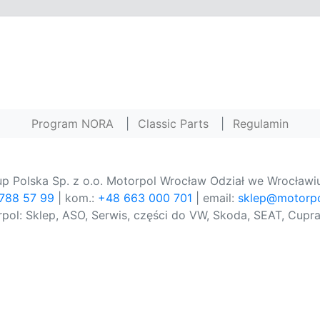
Program NORA
|
Classic Parts
|
Regulamin
p Polska Sp. z o.o. Motorpol Wrocław Odział we Wrocławiu
 788 57 99
| kom.:
+48 663 000 701
| email:
sklep@motorpo
pol: Sklep, ASO, Serwis, części do VW, Skoda, SEAT, Cupra