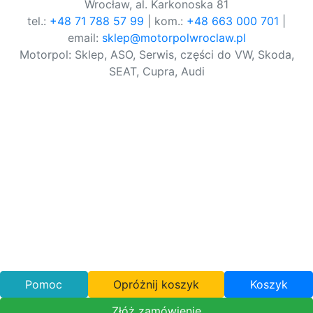
Wrocław, al. Karkonoska 81
tel.:
+48 71 788 57 99
| kom.:
+48 663 000 701
|
email:
sklep@motorpolwroclaw.pl
Motorpol: Sklep, ASO, Serwis, części do VW, Skoda,
SEAT, Cupra, Audi
Pomoc
Opróżnij koszyk
Koszyk
Złóż zamówienie