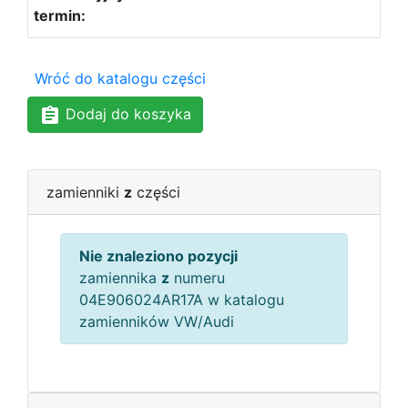
Wróć do katalogu części
Dodaj do koszyka
zamienniki
z
części
Nie znaleziono pozycji
zamiennika
z
numeru
04E906024AR17A w katalogu
zamienników VW/Audi