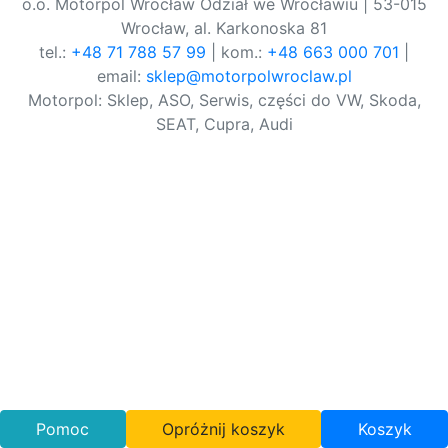
o.o. Motorpol Wrocław Odział we Wrocławiu | 53-015
Wrocław, al. Karkonoska 81
tel.:
+48 71 788 57 99
| kom.:
+48 663 000 701
|
email:
sklep@motorpolwroclaw.pl
Motorpol: Sklep, ASO, Serwis, części do VW, Skoda,
SEAT, Cupra, Audi
Pomoc
Opróżnij koszyk
Koszyk