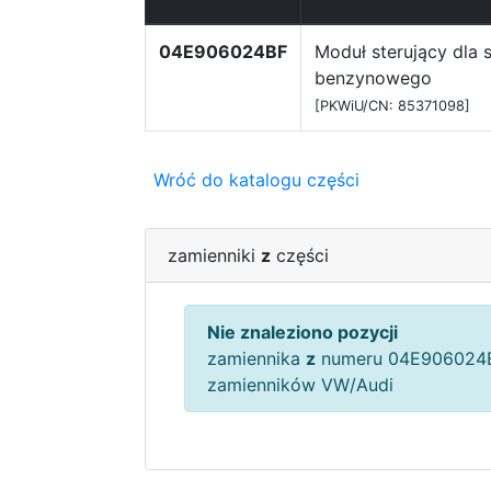
04E906024BF
Moduł sterujący dla s
benzynowego
[PKWiU/CN: 85371098]
Wróć do katalogu części
zamienniki
z
części
Nie znaleziono pozycji
zamiennika
z
numeru 04E906024B
zamienników VW/Audi