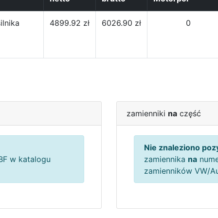
ilnika
4899.92 zł
6026.90 zł
0
zamienniki
na
część
Nie znaleziono pozy
F w katalogu
zamiennika
na
nume
zamienników VW/A