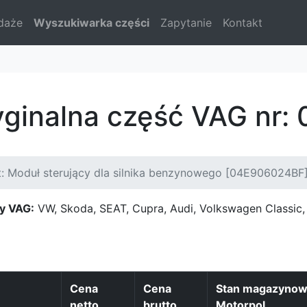
daże
Wyszukiwarka części
Zapytanie
Kontakt
yginalna część VAG nr
: Moduł sterujący dla silnika benzynowego [04E906024BF
y VAG:
VW, Skoda, SEAT, Cupra, Audi, Volkswagen Classi
Cena
Cena
Stan magazyno
netto
brutto
Motorpol