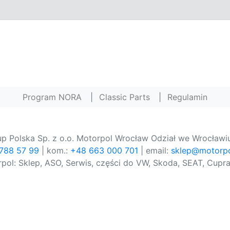
Program NORA
|
Classic Parts
|
Regulamin
p Polska Sp. z o.o. Motorpol Wrocław Odział we Wrocławiu
 788 57 99
| kom.:
+48 663 000 701
| email:
sklep@motorpo
pol: Sklep, ASO, Serwis, części do VW, Skoda, SEAT, Cupra