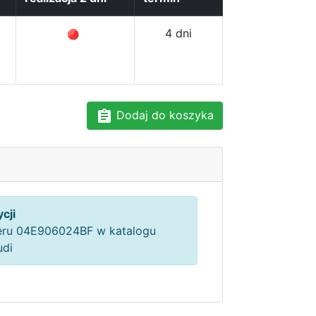
4 dni
Dodaj do koszyka
cji
ru 04E906024BF w katalogu
udi