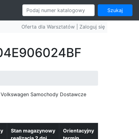
Szukaj
Oferta dla Warsztatów |
Zaloguj się
: 04E906024BF
]
c, Volkswagen Samochody Dostawcze
wy
Stan magazynowy
Orientacyjny
realizacja 2 dni
termin