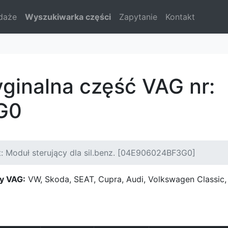
daże
Wyszukiwarka części
Zapytanie
Kontakt
yginalna część VAG nr:
G0
: Moduł sterujący dla sil.benz. [04E906024BF3G0]
y VAG:
VW, Skoda, SEAT, Cupra, Audi, Volkswagen Classi