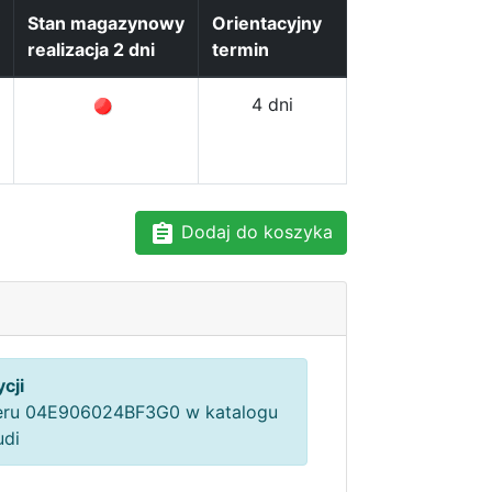
Stan magazynowy
Orientacyjny
realizacja 2 dni
termin
4 dni
Dodaj do koszyka
cji
ru 04E906024BF3G0 w katalogu
udi