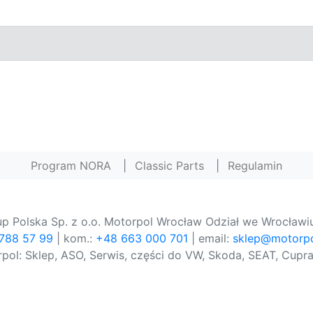
Program NORA
|
Classic Parts
|
Regulamin
p Polska Sp. z o.o. Motorpol Wrocław Odział we Wrocławiu
 788 57 99
| kom.:
+48 663 000 701
| email:
sklep@motorpo
pol: Sklep, ASO, Serwis, części do VW, Skoda, SEAT, Cupra