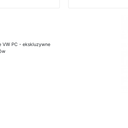
e VW PC - ekskluzywne
ków