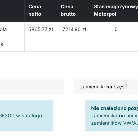
Cena
Cena
Stan magazynowy
netto
brutto
Motorpol
dla
5865.77 zł
7214.90 zł
0
98]
zamienniki
na
część
Nie znaleziono pozy
F3G0 w katalogu
zamiennika
na
nume
zamienników VW/A