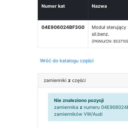
Numer kat
Nazwa
04E906024BF3G0
Moduł sterujący 
sil.benz.
[PKWiU/CN: 853710
Wróć do katalogu części
zamienniki
z
części
Nie znaleziono pozycji
zamiennika
z
numeru 04E906024B
zamienników VW/Audi