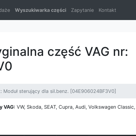
daże
Wyszukiwarka części
Zapytanie
Kontakt
yginalna część VAG nr:
V0
: Moduł sterujący dla sil.benz. [04E906024BF3V0]
y VAG:
VW, Skoda, SEAT, Cupra, Audi, Volkswagen Classi