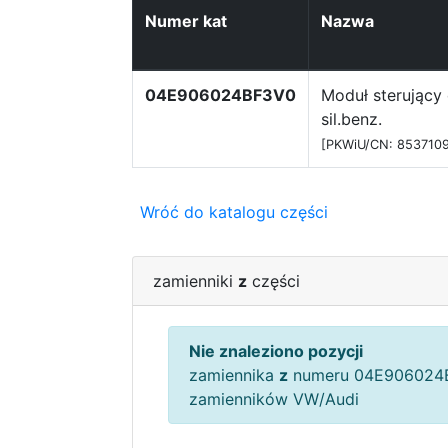
Numer kat
Nazwa
04E906024BF3V0
Moduł sterujący 
sil.benz.
[PKWiU/CN: 853710
Wróć do katalogu części
zamienniki
z
części
Nie znaleziono pozycji
zamiennika
z
numeru 04E906024B
zamienników VW/Audi