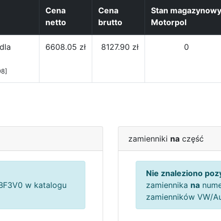
Cena
Cena
Stan magazynow
netto
brutto
Motorpol
dla
6608.05 zł
8127.90 zł
0
98]
zamienniki
na
część
Nie znaleziono pozy
F3V0 w katalogu
zamiennika
na
nume
zamienników VW/A