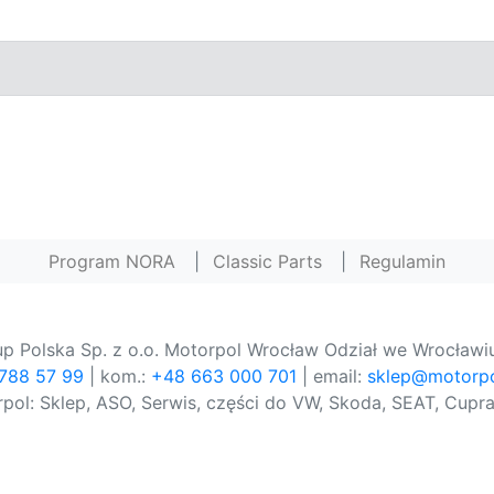
Program NORA
|
Classic Parts
|
Regulamin
p Polska Sp. z o.o. Motorpol Wrocław Odział we Wrocławiu
 788 57 99
| kom.:
+48 663 000 701
| email:
sklep@motorpo
pol: Sklep, ASO, Serwis, części do VW, Skoda, SEAT, Cupra