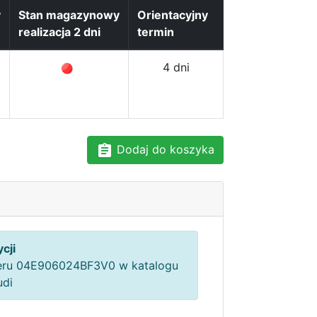
y
Stan magazynowy
Orientacyjny
realizacja 2 dni
termin
4 dni
Dodaj do koszyka
cji
ru 04E906024BF3V0 w katalogu
udi