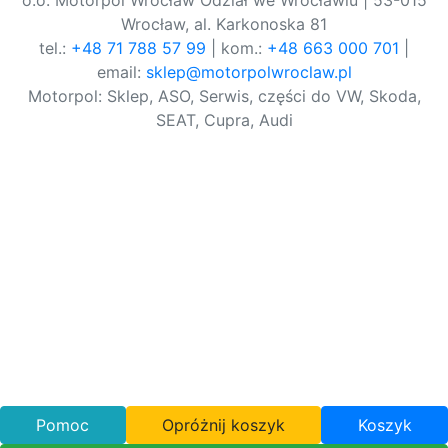
o.o. Motorpol Wrocław Odział we Wrocławiu | 53-015
Wrocław, al. Karkonoska 81
tel.:
+48 71 788 57 99
| kom.:
+48 663 000 701
|
email:
sklep@motorpolwroclaw.pl
Motorpol: Sklep, ASO, Serwis, części do VW, Skoda,
SEAT, Cupra, Audi
Pomoc
Opróżnij koszyk
Koszyk