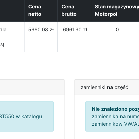
Cena
Cena
Stan magazynow
netto
brutto
Motorpol
dla
5660.08 zł
6961.90 zł
0
8]
zamienniki
na
część
Nie znaleziono pozy
T550 w katalogu
zamiennika
na
nume
zamienników VW/A