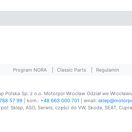
Program NORA
|
Classic Parts
|
Regulamin
p Polska Sp. z o.o. Motorpol Wrocław Odział we Wrocławiu
 788 57 99
| kom.:
+48 663 000 701
| email:
sklep@motorpo
pol: Sklep, ASO, Serwis, części do VW, Skoda, SEAT, Cupra