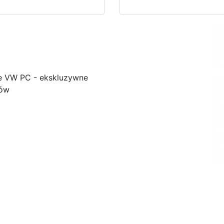
e VW PC - ekskluzywne
ków