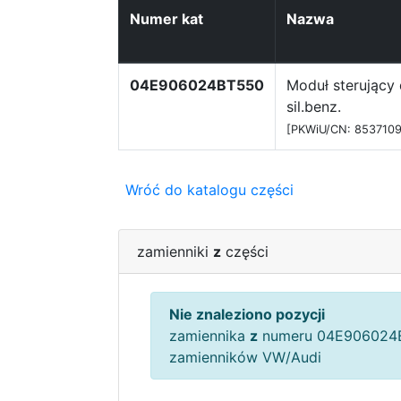
Numer kat
Nazwa
04E906024BT550
Moduł sterujący 
sil.benz.
[PKWiU/CN: 8537109
Wróć do katalogu części
zamienniki
z
części
Nie znaleziono pozycji
zamiennika
z
numeru 04E906024B
zamienników VW/Audi