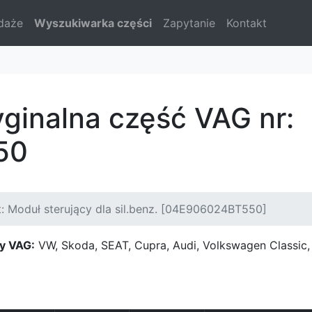
daże
Wyszukiwarka części
Zapytanie
Kontakt
yginalna część VAG nr:
50
: Moduł sterujący dla sil.benz. [04E906024BT550]
y VAG:
VW, Skoda, SEAT, Cupra, Audi, Volkswagen Classi