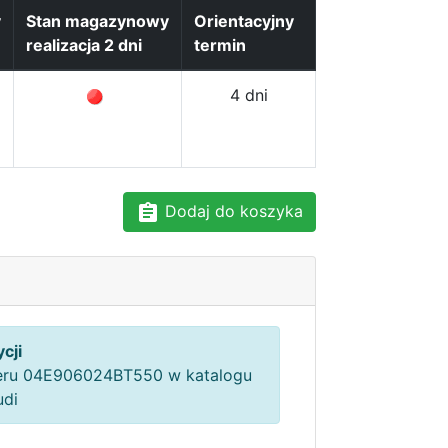
y
Stan magazynowy
Orientacyjny
realizacja 2 dni
termin
4 dni
Dodaj do koszyka
cji
ru 04E906024BT550 w katalogu
udi