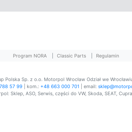
Program NORA
|
Classic Parts
|
Regulamin
p Polska Sp. z o.o. Motorpol Wrocław Odział we Wrocławiu
 788 57 99
| kom.:
+48 663 000 701
| email:
sklep@motorpo
pol: Sklep, ASO, Serwis, części do VW, Skoda, SEAT, Cupra