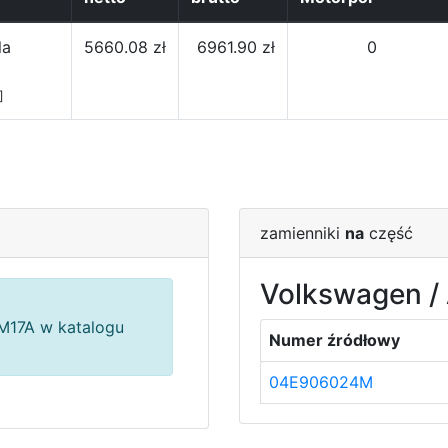
la
5660.08 zł
6961.90 zł
0
]
zamienniki
na
część
Volkswagen / 
17A w katalogu
Numer źródłowy
04E906024M