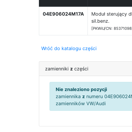
04E906024M17A
Moduł sterujący d
sil.benz.
[PKWiU/CN: 85371098
Wróć do katalogu części
zamienniki
z
części
Nie znaleziono pozycji
zamiennika
z
numeru 04E906024M
zamienników VW/Audi