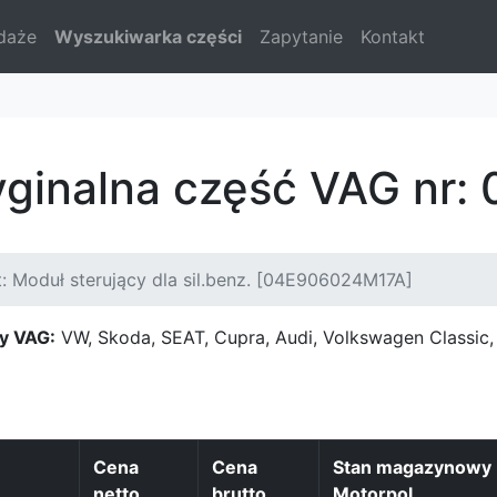
daże
Wyszukiwarka części
Zapytanie
Kontakt
ryginalna część VAG nr
: Moduł sterujący dla sil.benz. [04E906024M17A]
y VAG:
VW, Skoda, SEAT, Cupra, Audi, Volkswagen Classi
Cena
Cena
Stan magazynowy
netto
brutto
Motorpol