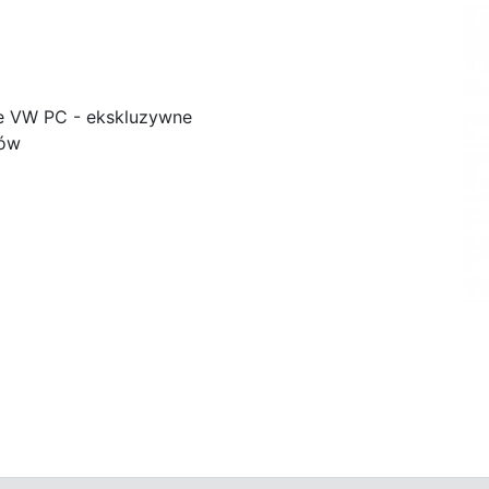
e VW PC - ekskluzywne
ków