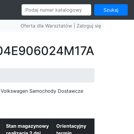
Szukaj
Oferta dla Warsztatów |
Zaloguj się
: 04E906024M17A
c, Volkswagen Samochody Dostawcze
Stan magazynowy
Orientacyjny
realizacja 2 dni
termin