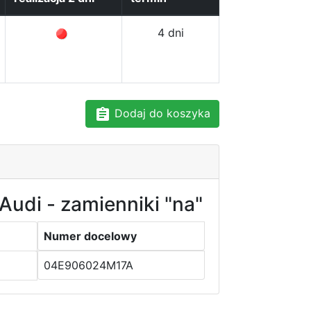
4 dni
Dodaj do koszyka
Audi - zamienniki "na"
Numer docelowy
04E906024M17A