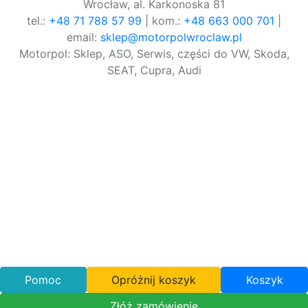
Wrocław, al. Karkonoska 81
tel.:
+48 71 788 57 99
| kom.:
+48 663 000 701
|
email:
sklep@motorpolwroclaw.pl
Motorpol: Sklep, ASO, Serwis, części do VW, Skoda,
SEAT, Cupra, Audi
Pomoc
Opróżnij koszyk
Koszyk
Złóż zamówienie