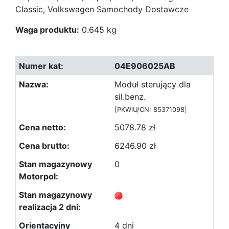
Classic, Volkswagen Samochody Dostawcze
Waga produktu:
0.645 kg
04E906025AB
Moduł sterujący dla
sil.benz.
[PKWiU/CN: 85371098]
5078.78 zł
6246.90 zł
0
4 dni