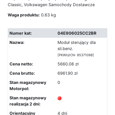
Classic, Volkswagen Samochody Dostawcze
Waga produktu:
0.63 kg
04E906025CC2BR
Moduł sterujący dla
sil.benz.
[PKWiU/CN: 85371098]
5660.08 zł
6961.90 zł
0
4 dni