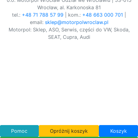
o.o. Motorpol Wrocław Odział we Wrocławiu | 53-015
Wrocław, al. Karkonoska 81
tel.:
+48 71 788 57 99
| kom.:
+48 663 000 701
|
email:
sklep@motorpolwroclaw.pl
Motorpol: Sklep, ASO, Serwis, części do VW, Skoda,
SEAT, Cupra, Audi
Pomoc
Opróżnij koszyk
Koszyk