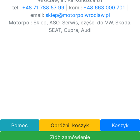
Wrocław, al. Karkonoska 81
tel.:
+48 71 788 57 99
| kom.:
+48 663 000 701
|
email:
sklep@motorpolwroclaw.pl
Motorpol: Sklep, ASO, Serwis, części do VW, Skoda,
SEAT, Cupra, Audi
Pomoc
Opróżnij koszyk
Koszyk
Złóż zamówienie