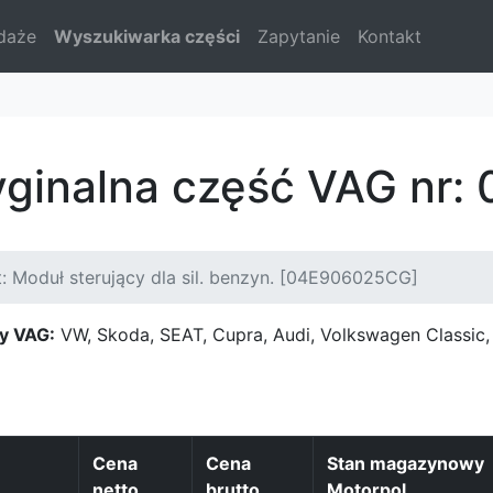
daże
Wyszukiwarka części
Zapytanie
Kontakt
ryginalna część VAG nr
: Moduł sterujący dla sil. benzyn. [04E906025CG]
y VAG:
VW, Skoda, SEAT, Cupra, Audi, Volkswagen Classi
Cena
Cena
Stan magazynowy
netto
brutto
Motorpol