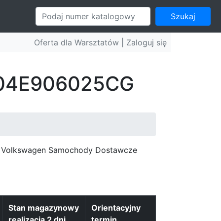
Szukaj
Oferta dla Warsztatów |
Zaloguj się
: 04E906025CG
c, Volkswagen Samochody Dostawcze
Stan magazynowy
Orientacyjny
realizacja 2 dni
termin