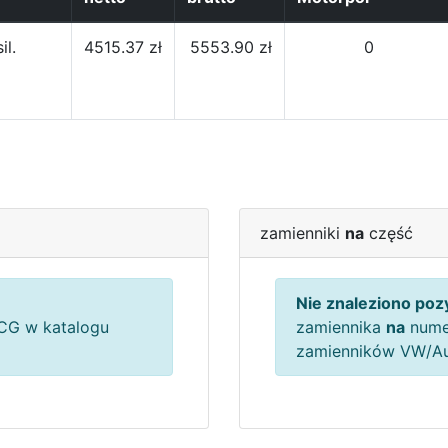
il.
4515.37 zł
5553.90 zł
0
zamienniki
na
część
Nie znaleziono pozy
G w katalogu
zamiennika
na
nume
zamienników VW/A