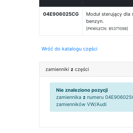
04E906025CG
Moduł sterujący dla s
benzyn.
[PKWiU/CN: 85371098]
Wróć do katalogu części
zamienniki
z
części
Nie znaleziono pozycji
zamiennika
z
numeru 04E906025C
zamienników VW/Audi