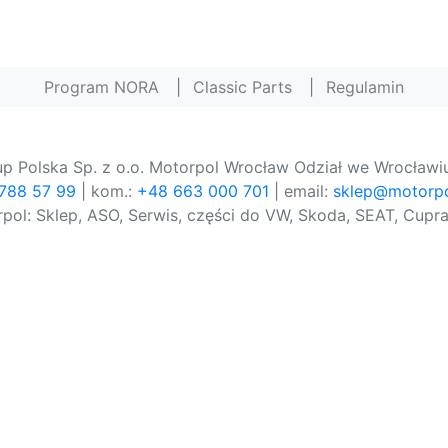
Program NORA
|
Classic Parts
|
Regulamin
p Polska Sp. z o.o. Motorpol Wrocław Odział we Wrocławiu
 788 57 99
| kom.:
+48 663 000 701
| email:
sklep@motorpo
pol: Sklep, ASO, Serwis, części do VW, Skoda, SEAT, Cupra