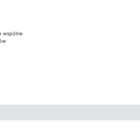
e wspólne
ków