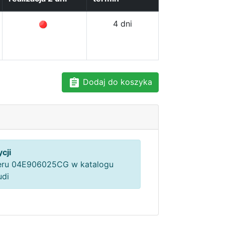
4 dni
Dodaj do koszyka
cji
ru 04E906025CG w katalogu
udi