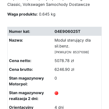
Classic, Volkswagen Samochody Dostawcze
Waga produktu:
0.645 kg
04E906025T
Moduł sterujący dla
sil.benz.
[PKWiU/CN: 85371098]
5078.78 zł
6246.90 zł
0
4 dni